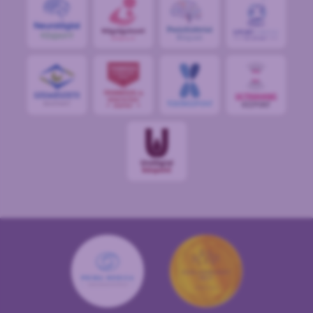
S
POR
T
O
R
V
OS
I
KÖ
ZPON
T