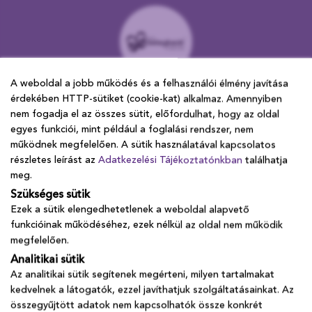
A weboldal a jobb működés és a felhasználói élmény javítása
A weboldal a jobb működés és a felhasználói élmény javítása
KAPCSOLAT
érdekében HTTP-sütiket (cookie-kat) alkalmaz. Amennyiben
érdekében HTTP-sütiket (cookie-kat) alkalmaz. Amennyiben
nem fogadja el az összes sütit, előfordulhat, hogy az oldal
nem fogadja el az összes sütit, előfordulhat, hogy az oldal
1015 Budapest, Ostrom utca 16.
egyes funkciói, mint például a foglalási rendszer, nem
egyes funkciói, mint például a foglalási rendszer, nem
működnek megfelelően. A sütik használatával kapcsolatos
működnek megfelelően. A sütik használatával kapcsolatos
+36 70 329 0640
részletes leírást az
részletes leírást az
Adatkezelési Tájékoztatónkban
Adatkezelési Tájékoztatónkban
találhatja
találhatja
Nyitva tartás: H-P: 8:00-20:00
meg.
meg.
Szükséges sütik
Szükséges sütik
Ezek a sütik elengedhetetlenek a weboldal alapvető
Ezek a sütik elengedhetetlenek a weboldal alapvető
funkcióinak működéséhez, ezek nélkül az oldal nem működik
funkcióinak működéséhez, ezek nélkül az oldal nem működik
ÁSZF
megfelelően.
megfelelően.
Adatkezelési tájékoztató
Analitikai sütik
Analitikai sütik
Az analitikai sütik segítenek megérteni, milyen tartalmakat
Az analitikai sütik segítenek megérteni, milyen tartalmakat
Impresszum
kedvelnek a látogatók, ezzel javíthatjuk szolgáltatásainkat. Az
kedvelnek a látogatók, ezzel javíthatjuk szolgáltatásainkat. Az
Karrier Speedmedical
összegyűjtött adatok nem kapcsolhatók össze konkrét
összegyűjtött adatok nem kapcsolhatók össze konkrét