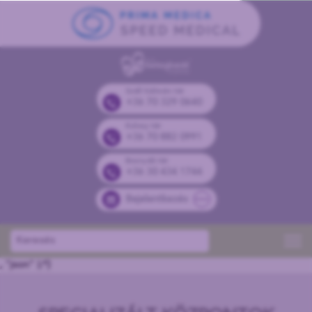
Széll Kálmán tér
+36 70 329 0640
Kolosy tér
+36 70 882 0991
Bosnyák tér
+36 30 434 1744
Bejelentkezés
, "json" );*}