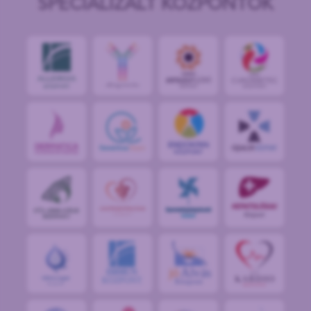
SPECIALIZÁLT KÖZPONTOK
jó
Alvás
IMMUN
KÖZPONT
Központ