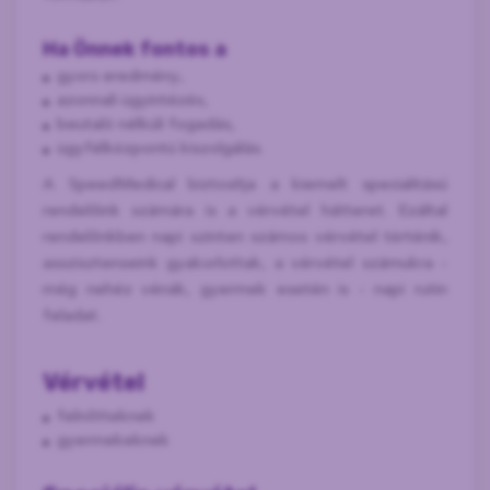
Ha Önnek fontos a
gyors eredmény,
azonnali ügyintézés,
beutaló nélküli fogadás,
ügyfélközpontú kiszolgálás.
A SpeedMedical biztosítja a kiemelt specialitású
rendelőink számára is a vérvétel hátteret. Ezáltal
rendelőnkben napi szinten számos vérvétel történik,
asszisztenseink gyakorlottak, a vérvétel számukra -
még nehéz vénák, gyermek esetén is - napi rutin
feladat.
Vérvétel
felnőtteknek
gyermekeknek