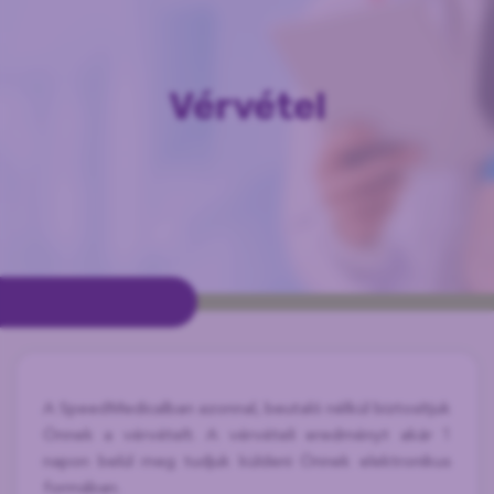
Vérvétel
A SpeedMedicalban azonnal, beutaló nélkül biztosítjuk
Önnek a vérvételt. A vérvételi eredményt akár 1
napon belül meg tudjuk küldeni Önnek elektronikus
formában.