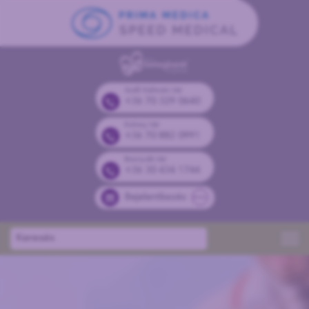
Széll Kálmán tér
+36 70 329 0640
Kolosy tér
+36 70 882 0991
Bosnyák tér
+36 30 434 1744
Bejelentkezés