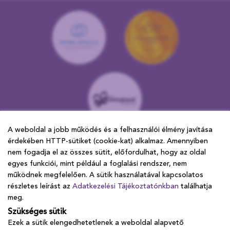
A weboldal a jobb működés és a felhasználói élmény javítása
A weboldal a jobb működés és a felhasználói élmény javítása
KAPCSOLAT
érdekében HTTP-sütiket (cookie-kat) alkalmaz. Amennyiben
érdekében HTTP-sütiket (cookie-kat) alkalmaz. Amennyiben
nem fogadja el az összes sütit, előfordulhat, hogy az oldal
nem fogadja el az összes sütit, előfordulhat, hogy az oldal
1015 Budapest, Ostrom utca 16.
egyes funkciói, mint például a foglalási rendszer, nem
egyes funkciói, mint például a foglalási rendszer, nem
működnek megfelelően. A sütik használatával kapcsolatos
működnek megfelelően. A sütik használatával kapcsolatos
+36 70 329 0640
részletes leírást az
részletes leírást az
Adatkezelési Tájékoztatónkban
Adatkezelési Tájékoztatónkban
találhatja
találhatja
Nyitva tartás: H-P: 8:00-20:00
meg.
meg.
Szükséges sütik
Szükséges sütik
Ezek a sütik elengedhetetlenek a weboldal alapvető
Ezek a sütik elengedhetetlenek a weboldal alapvető