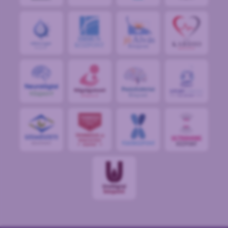
jó
Alvás
IMMUN
KÖZPONT
Központ
S
POR
T
O
R
V
OS
I
KÖ
ZPON
T