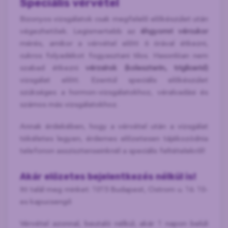
Speciális vérvétel
Bizonyos vizsgálatok csak megfelelő előkészület után
végezhetőek. Legismertebb az
éhgyomri vércukor
mérés, amikor a vérvétel előtt 6 órával étkezni,
cukros folyadékot fogyasztani tilos. Hasonlóan nem
szabad étkezni
vérzsírok (koleszterin, triglicerid)
vizsgálat előtt. Ezentúl speciális előkészület
szükséges a hormon-vizsgálatokhoz, véralvadási és
számos más vizsgálatokhoz.
Annak érdekében, hogy a vérvétel után a vizsgálat
tökéletes legyen, érdemes előzetesen tájékozódnia
telefonon asszisztenseinknél a speciális feltételekről!
Akár előzetes bejelentkezés nélkül is!
Itt talál meg minket: 1015 Budapest, Ostrom u. 16. 10-
es kapucsengő
Vérvétel azonnal, beutaló nélkül, akár 1 napon belüli