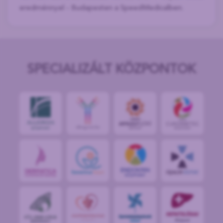
eredménnyel - Budapesten a SpeedMedicalben.
SPECIALIZÁLT KÖZPONTOK